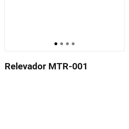
Relevador MTR-001
Ubicacion
Avenida Ceylan 639, Azcapotzalco 02300 
Ciudad de México, CDMX