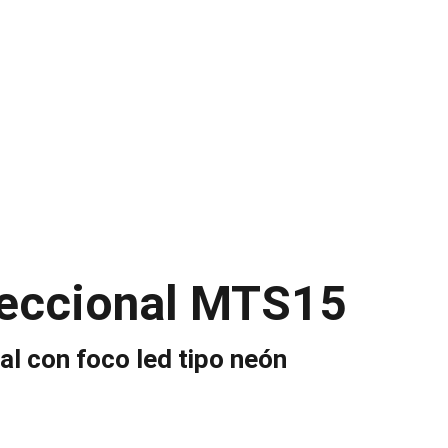
ODUCTOS
NOSOTROS
CATALOGO
CONTACTO
reccional MTS15
al con foco led tipo neón