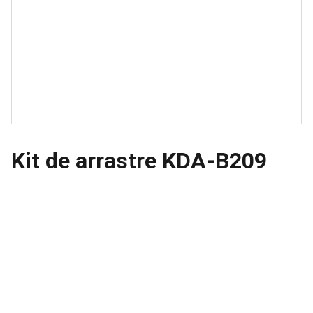
Kit de arrastre KDA-B209
Ubicacion
Avenida Ceylan 639, Azcapotzalco 02300 
Ciudad de México, CDMX