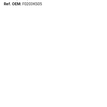
Ref. OEM:
F0203KS05
Ubicacion
Avenida Ceylan 639, Azcapotzalco 02300 
Ciudad de México, CDMX
informes@aremi.mx