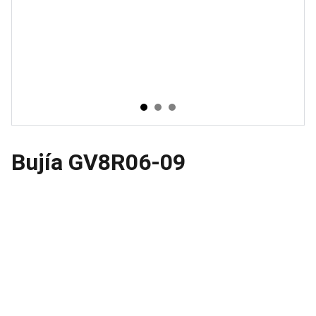
Bujía GV8R06-09
Ubicacion
Avenida Ceylan 639, Azcapotzalco 02300 
Ciudad de México, CDMX