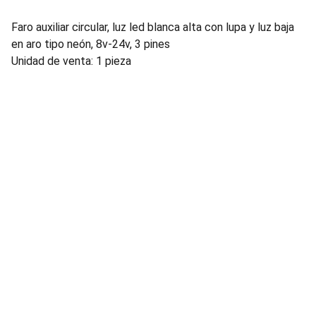
Faro auxiliar circular, luz led blanca alta con lupa y luz baja
en aro tipo neón, 8v-24v, 3 pines
Unidad de venta: 1 pieza
Ubicacion
Avenida Ceylan 639, Azcapotzalco 02300 
Ciudad de México, CDMX