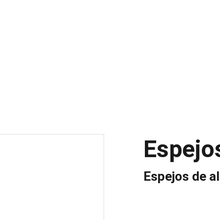
INICIO
PR
Espej
Espejos de a