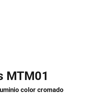
ODUCTOS
NOSOTROS
CATALOGO
CONTACTO
os MTM01
luminio color cromado