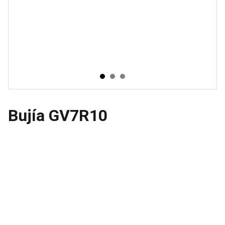
Bujía GV7R10
Ubicacion
Avenida Ceylan 639, Azcapotzalco 02300 
Ciudad de México, CDMX