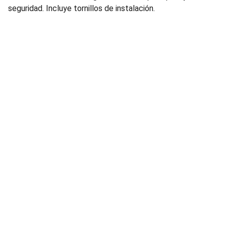
seguridad. Incluye tornillos de instalación.
Ubicacion
Avenida Ceylan 639, Azcapotzalco 02300 
Ciudad de México, CDMX
informes@aremi.mx