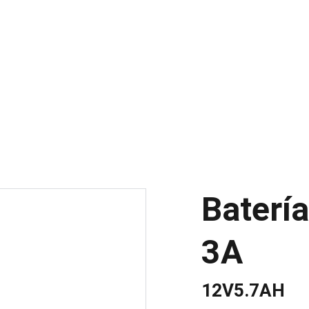
INICIO
PR
Baterí
3A
12V5.7AH